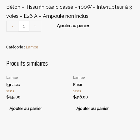
Béton – Tissu fin blanc cassé – 100W – Interrupteur à 3
voies – E26 A – Ampoule non inclus
quantité
Ajouter au panier
-
+
de
Malden
Catégorie :
Lampe
Produits similaires
Lampe
Lampe
Ignacio
Elixir
Note
Note
$
435.00
$
348.00
0
0
sur
sur
5
5
Ajouter au panier
Ajouter au panier