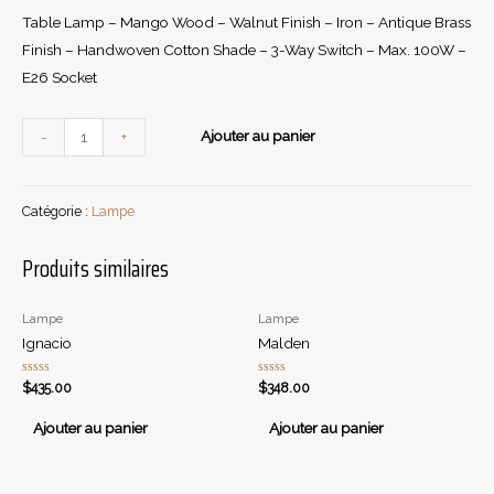
Table Lamp – Mango Wood – Walnut Finish – Iron – Antique Brass
Finish – Handwoven Cotton Shade – 3-Way Switch – Max. 100W –
E26 Socket
quantité
Ajouter au panier
-
+
de
Elixir
Catégorie :
Lampe
Produits similaires
Lampe
Lampe
Ignacio
Malden
Note
Note
$
435.00
$
348.00
0
0
sur
sur
5
5
Ajouter au panier
Ajouter au panier