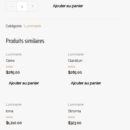
quantité
Ajouter au panier
-
+
de
Castile
Catégorie :
Luminaire
Produits similaires
Luminaire
Luminaire
Gere
Garatun
Note
Note
$
285.00
$
285.00
0
0
sur
sur
5
5
Ajouter au panier
Ajouter au panier
Luminaire
Luminaire
Iona
Stroma
Note
Note
$
1,210.00
$
323.00
0
0
sur
sur